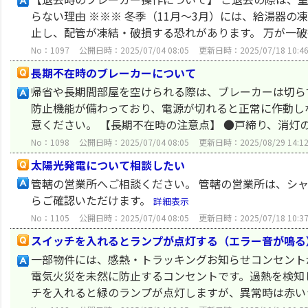
らない理由 ※※※ 冬季（11月～3月）には、給湯器
止し、配管が凍結・破損する恐れがあります。 万が一破損
No：1097
公開日時：2025/07/04 08:05
更新日時：2025/07/18 10:4
長期不在時のブレーカーについて
帰省や長期間部屋を空けられる際は、ブレーカーは切ら
防止機能が備わっており、電源が切れると正常に作動し
意ください。 【長期不在時の注意点】 ●戸締り、消灯の
No：1098
公開日時：2025/07/04 08:05
更新日時：2025/08/29 14:1
太陽光発電について相談したい
管轄の営業所へご相談ください。 管轄の営業所は、シャー
らご確認いただけます。
詳細表示
No：1105
公開日時：2025/07/04 08:05
更新日時：2025/07/18 10:3
スイッチを入れるとランプが点灯する（エラー音が鳴る
一部物件には、感熱・トラッキングお知らせコンセント
電気火災を未然に防止するコンセントです。過熱を検知
チを入れると緑のランプが点灯しますが、異常時は赤いラ