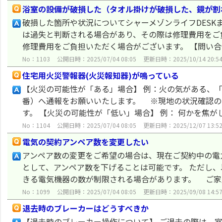
浴室の設備が破損した（タオル掛けが破損した、鏡が割
破損した箇所や状況についてシャーメゾンライフDESK
は過失と判断される場合があり、その際は修理費用をご
修理費用をご負担いただく場合がございます。 【問い合わ
No：1103
公開日時：2025/07/04 08:05
更新日時：2025/10/14 20:5
住宅用火災警報器(火災報知器)が鳴っている
【火災の可能性が「ある」場合】 例：火の気がある、「
番）へ通報をお願いいたします。 ※現地の状況確認の
す。 【火災の可能性が「低い」場合】 例： 何かを焦がし
No：1104
公開日時：2025/07/04 08:05
更新日時：2025/12/07 13:5
電気の契約アンペア数を変更したい
アンペア数の変更をご希望の場合は、現在ご契約中の電
として、アンペア数を下げることは可能です。 ただし、
きる電気機器の数が制限される場合があります。 ご家庭
No：1099
公開日時：2025/07/04 08:05
更新日時：2025/09/08 14:5
退去時のブレーカーはどうすべきか
【退去時のブレーカー操作について】 ご退去の際は、