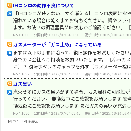
IHコンロの動作不良について
【IHコンロが使えない、すぐ消える】 コンロ表面に水
濡れている場合は乾くまでお待ちください。 鍋やフラ
ます。お使いの調理器具がIH対応かご確認ください。 【I
No：1088
公開日時：2025/07/04 08:05
更新日時：2025/10/14 21:0
ガスメーターが「ガス止め」になっている
まずは以下の手順に沿って、復旧操作をお試しください
身でガス会社へご相談をお願いいたします。 【都市ガス
に） 2. 復帰ボタンのキャップを外す（ガスメーター栓は開
No：1087
公開日時：2025/07/04 08:05
更新日時：2025/08/20 17:3
ガス臭い
点火せずにガスの臭いがする場合、ガス漏れの可能性が
行ってください。 ●換気中にご確認をお願いします 安
換気後にご確認をお願いします まだガスの臭いが充満して
No：1086
公開日時：2025/07/04 08:05
更新日時：2025/08/20 16:4
4件中 1 - 4 件を表示