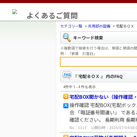
よくあるご質問
カテゴリ一覧
>
共用部の設備
>
宅配ＢＯＸ
キーワード検索
※複数語で検索を行う場合は、単語と単語の間
例：「家賃 引落日」
『 宅配ＢＯＸ 』 内のFAQ
4件中 1 - 4 件を表示
宅配BOX開かない（操作確認
操作確認 宅配BOX(宅配ボッ
合 「暗証番号間違い」 であ
確認ください。 長期利用 長期利
No：1113
公開日時：2025/07/04 08: