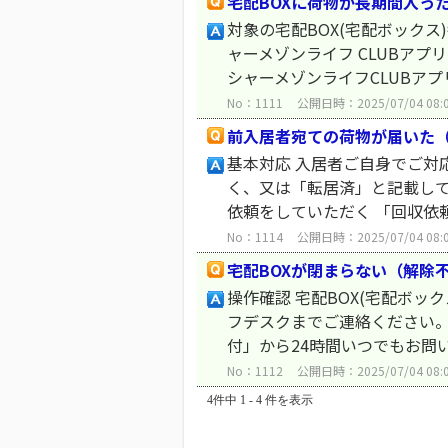
宅配BOXに荷物が長期間入っ
対象の宅配BOX(宅配ボックス
ャーメゾンライフ CLUBア
シャーメゾンライフCLUBアプ
No：1111
公開日時：2025/07/04 08:
前入居者宛ての荷物が届いた（
基本対応 入居者ご自身でご対
く、又は「転居済」と記載して
依頼をしていただく 「回収依
No：1114
公開日時：2025/07/04 08:
宅配BOXが閉まらない（解除
操作確認 宅配BOX(宅配ボ
フデスクまでご連絡ください。
付」から24時間いつでもお問い
No：1112
公開日時：2025/07/04 08:
4件中 1 - 4 件を表示