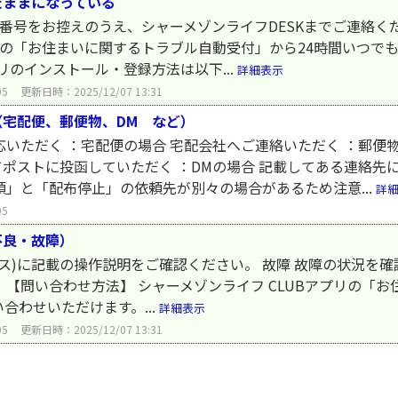
たままになっている
)番号をお控えのうえ、シャーメゾンライフDESKまでご連絡く
プリの「お住まいに関するトラブル自動受付」から24時間いつで
リのインストール・登録方法は以下...
詳細表示
05
更新日時：2025/12/07 13:31
宅配便、郵便物、DM など）
応いただく ：宅配便の場合 宅配会社へご連絡いただく ：郵便
ポストに投函していただく ：DMの場合 記載してある連絡先
頼」と「配布停止」の依頼先が別々の場合があるため注意...
詳
05
不良・故障）
ックス)に記載の操作説明をご確認ください。 故障 故障の状況を
 【問い合わせ方法】 シャーメゾンライフ CLUBアプリの「
合わせいただけます。...
詳細表示
05
更新日時：2025/12/07 13:31