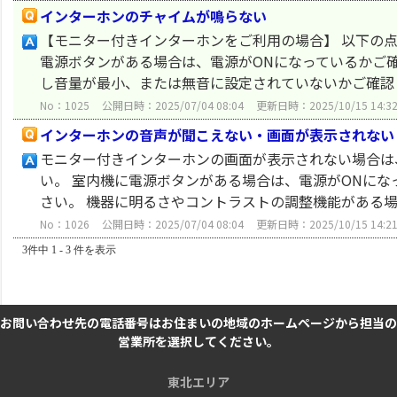
インターホンのチャイムが鳴らない
【モニター付きインターホンをご利用の場合】 以下の点
電源ボタンがある場合は、電源がONになっているかご
し音量が最小、または無音に設定されていないかご確認く
No：1025
公開日時：2025/07/04 08:04
更新日時：2025/10/15 14:3
インターホンの音声が聞こえない・画面が表示されない
モニター付きインターホンの画面が表示されない場合は
い。 室内機に電源ボタンがある場合は、電源がONにな
さい。 機器に明るさやコントラストの調整機能がある場
No：1026
公開日時：2025/07/04 08:04
更新日時：2025/10/15 14:2
3件中 1 - 3 件を表示
お問い合わせ先の電話番号はお住まいの地域のホームページから担当の
営業所を選択してください。
東北エリア