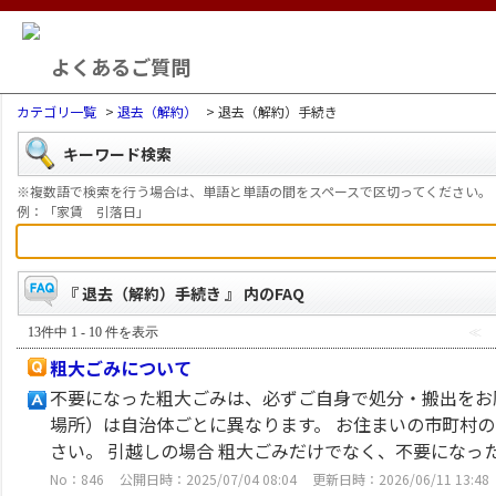
よくあるご質問
カテゴリ一覧
>
退去（解約）
>
退去（解約）手続き
キーワード検索
※複数語で検索を行う場合は、単語と単語の間をスペースで区切ってください。
例：「家賃 引落日」
『 退去（解約）手続き 』 内のFAQ
13件中 1 - 10 件を表示
≪
粗大ごみについて
不要になった粗大ごみは、必ずご自身で処分・搬出をお
場所）は自治体ごとに異なります。 お住まいの市町村の
さい。 引越しの場合 粗大ごみだけでなく、不要になった日
No：846
公開日時：2025/07/04 08:04
更新日時：2026/06/11 13:48