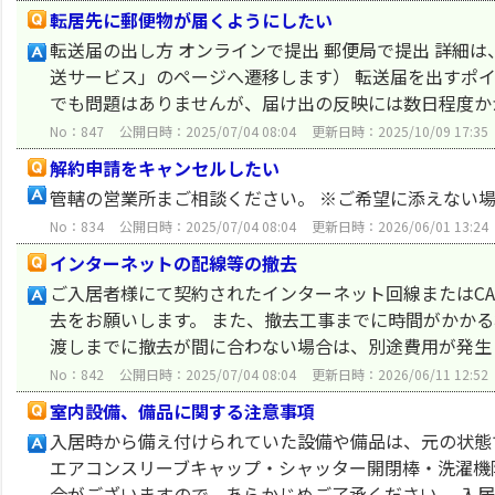
転居先に郵便物が届くようにしたい
転送届の出し方 オンラインで提出 郵便局で提出 詳細
送サービス」のページへ遷移します） 転送届を出すポイ
でも問題はありませんが、届け出の反映には数日程度かか
No：847
公開日時：2025/07/04 08:04
更新日時：2025/10/09 17:35
解約申請をキャンセルしたい
管轄の営業所まご相談ください。 ※ご希望に添えない
No：834
公開日時：2025/07/04 08:04
更新日時：2026/06/01 13:24
インターネットの配線等の撤去
ご入居者様にて契約されたインターネット回線またはC
去をお願いします。 また、撤去工事までに時間がかかる
渡しまでに撤去が間に合わない場合は、別途費用が発
No：842
公開日時：2025/07/04 08:04
更新日時：2026/06/11 12:52
室内設備、備品に関する注意事項
入居時から備え付けられていた設備や備品は、元の状態
エアコンスリーブキャップ・シャッター開閉棒・洗濯機
合がございますので、あらかじめご了承ください。 入居者